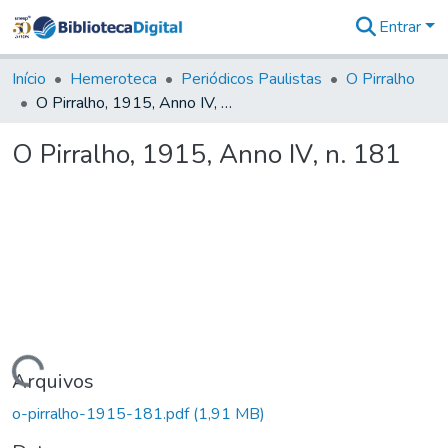
Entrar
Comunidades
&
Início
Hemeroteca
Periódicos Paulistas
O Pirralho
Coleções
O Pirralho, 1915, Anno IV, n. 181
Tudo na
Biblioteca
O Pirralho, 1915, Anno IV, n. 181
Digital
Estatísticas
Carregando...
Arquivos
o-pirralho-1915-181.pdf
(1,91 MB)