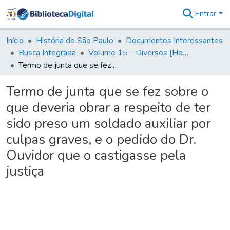
Entrar
Comunidades
&
Início
História de São Paulo
Documentos Interessantes
Coleções
Busca Integrada
Volume 15 - Diversos [Homenagens, termos e elevação de vila]
Tudo na
Termo de junta que se fez sobre o que deveria obrar a respeito de ter sido preso um soldado auxiliar por culpas graves, e o pedido do Dr. Ouvidor que o castigasse pela justiça
Biblioteca
Digital
Termo de junta que se fez sobre o
Estatísticas
que deveria obrar a respeito de ter
sido preso um soldado auxiliar por
culpas graves, e o pedido do Dr.
Ouvidor que o castigasse pela
justiça