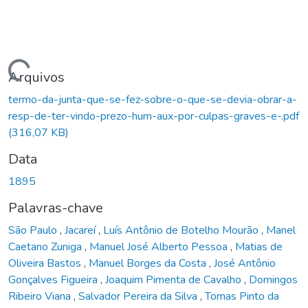
Carregando...
Arquivos
termo-da-junta-que-se-fez-sobre-o-que-se-devia-obrar-a-
resp-de-ter-vindo-prezo-hum-aux-por-culpas-graves-e-.pdf
(316,07 KB)
Data
1895
Palavras-chave
São Paulo
,
Jacareí
,
Luís Antônio de Botelho Mourão
,
Manel
Caetano Zuniga
,
Manuel José Alberto Pessoa
,
Matias de
Oliveira Bastos
,
Manuel Borges da Costa
,
José Antônio
Gonçalves Figueira
,
Joaquim Pimenta de Cavalho
,
Domingos
Ribeiro Viana
,
Salvador Pereira da Silva
,
Tomas Pinto da