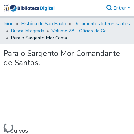
Entrar
Comunidades
&
Início
História de São Paulo
Documentos Interessantes
Coleções
Busca Integrada
Volume 78 - Ofícios do General Martim Lopes Lobo de Saldanha (1777)
Tudo na
Para o Sargento Mor Comandante de Santos.
Biblioteca
Digital
Para o Sargento Mor Comandante
Estatísticas
de Santos.
Carregando...
Arquivos