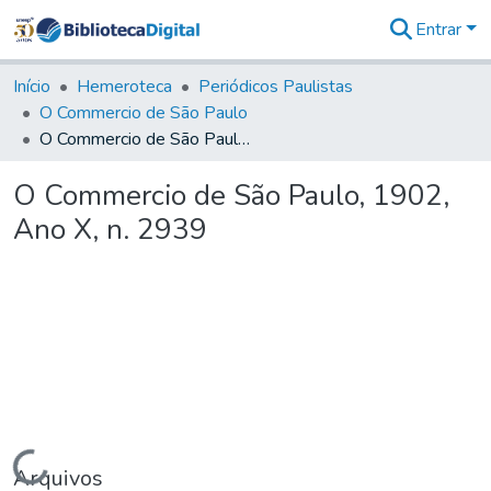
Entrar
Comunidades
&
Início
Hemeroteca
Periódicos Paulistas
Coleções
O Commercio de São Paulo
Tudo na
O Commercio de São Paulo, 1902, Ano X, n. 2939
Biblioteca
Digital
O Commercio de São Paulo, 1902,
Estatísticas
Ano X, n. 2939
Carregando...
Arquivos