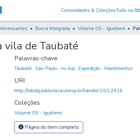
Comunidades & Coleções
Tudo na Bib
nteressantes
Busca Integrada
Volume 05 - Iguatemi
 vila de Taubaté
Palavras-chave
Taubaté
,
São Paulo
,
rio Ivaí
,
Expedição
,
Mantimentos
URI
http://bibdig.biblioteca.unesp.br/handle/10/12416
Coleções
Volume 05 - Iguatemi
Página do item completo