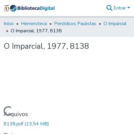
Entrar
Comunidades
&
Início
Hemeroteca
Periódicos Paulistas
O Imparcial
Coleções
O Imparcial, 1977, 8138
Tudo na
Biblioteca
O Imparcial, 1977, 8138
Digital
Estatísticas
Carregando...
Arquivos
8138.pdf
(13,54 MB)