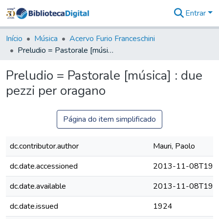
Entrar
Comunidades
&
Início
Música
Acervo Furio Franceschini
Coleções
Preludio = Pastorale [música] : due pezzi per oragano
Tudo na
Biblioteca
Preludio = Pastorale [música] : due
Digital
pezzi per oragano
Estatísticas
Página do item simplificado
dc.contributor.author
Mauri, Paolo
dc.date.accessioned
2013-11-08T19:4
dc.date.available
2013-11-08T19:4
dc.date.issued
1924