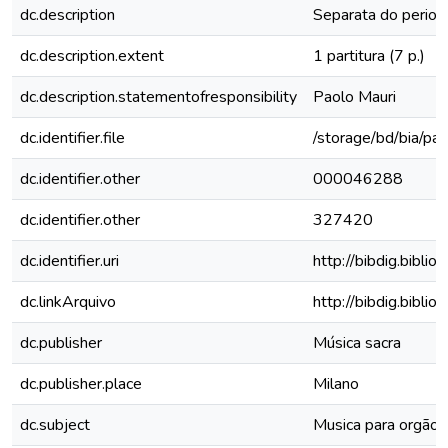
dc.description
Separata do periodi
dc.description.extent
1 partitura (7 p.)
dc.description.statementofresponsibility
Paolo Mauri
dc.identifier.file
/storage/bd/bia/par
dc.identifier.other
000046288
dc.identifier.other
327420
dc.identifier.uri
http://bibdig.bibli
dc.linkArquivo
http://bibdig.bibl
dc.publisher
Música sacra
dc.publisher.place
Milano
dc.subject
Musica para orgão -