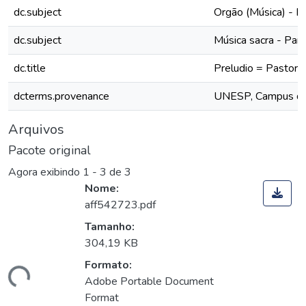
dc.subject
Orgão (Música) - Pa
dc.subject
Música sacra - Part
dc.title
Preludio = Pastoral
dcterms.provenance
UNESP, Campus de S
Arquivos
Pacote original
Agora exibindo
1 - 3 de 3
Nome:
aff542723.pdf
Tamanho:
304,19 KB
Formato:
ando...
Adobe Portable Document
Format