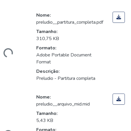
Nome:
preludio__partitura_completa.pdf
Tamanho:
310,75 KB
Formato:
ando...
Adobe Portable Document
Format
Descrição:
Preludio - Partitura completa
Nome:
preludio__arquivo_mid.mid
Tamanho:
5,43 KB
Formato: