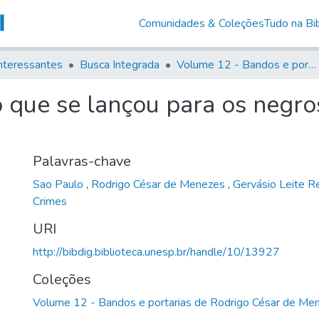
Comunidades & Coleções
Tudo na Bib
nteressantes
Busca Integrada
Volume 12 - Bandos e portarias de Rodrigo César de Menezes
 que se lançou para os negro
Palavras-chave
Sao Paulo
,
Rodrigo César de Menezes
,
Gervásio Leite 
Crimes
URI
http://bibdig.biblioteca.unesp.br/handle/10/13927
Coleções
Volume 12 - Bandos e portarias de Rodrigo César de Me