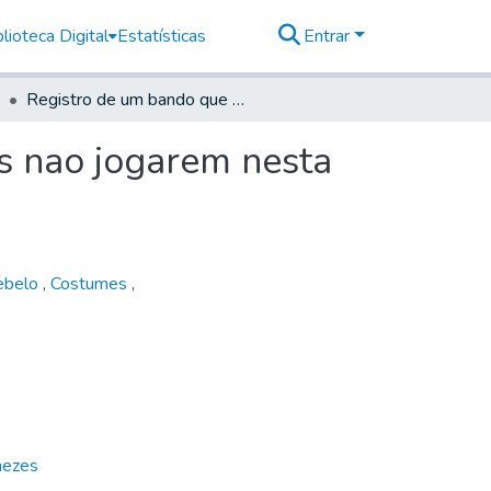
lioteca Digital
Estatísticas
Entrar
Registro de um bando que se lançou para os negros nao jogarem nesta cidade
s nao jogarem nesta
Rebelo
,
Costumes
,
nezes