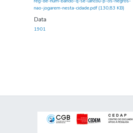
reg-de-hum-bando-q-se-lancou-p-os-negros-
nao-jogarem-nesta-cidade.pdf
(130,83 KB)
Data
1901