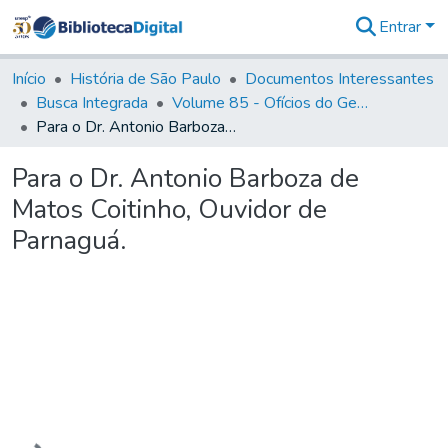
Entrar
Comunidades
&
Início
História de São Paulo
Documentos Interessantes
Coleções
Busca Integrada
Volume 85 - Ofícios do General Francisco da Cunha Menezes (Governador da Capitania): 1782- 1786
Tudo na
Para o Dr. Antonio Barboza de Matos Coitinho, Ouvidor de Parnaguá.
Biblioteca
Digital
Para o Dr. Antonio Barboza de
Estatísticas
Matos Coitinho, Ouvidor de
Parnaguá.
Carregando...