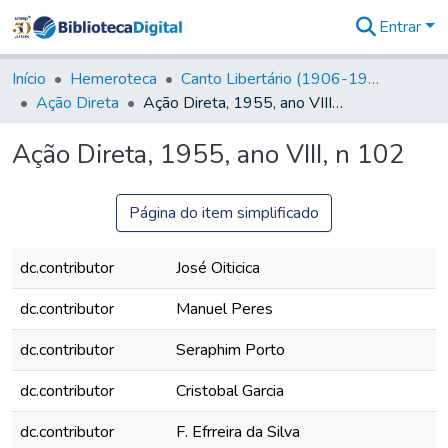
Entrar
Comunidades
&
Início
Hemeroteca
Canto Libertário (1906-1995)
Coleções
Ação Direta
Ação Direta, 1955, ano VIII, n 102
Tudo na
Biblioteca
Ação Direta, 1955, ano VIII, n 102
Digital
Estatísticas
Página do item simplificado
dc.contributor
José Oiticica
dc.contributor
Manuel Peres
dc.contributor
Seraphim Porto
dc.contributor
Cristobal Garcia
dc.contributor
F. Efrreira da Silva