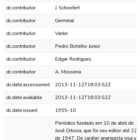
dc.contributor
J. Schoefert
dc.contributor
Germinal
dc.contributor
Vanlin
dc.contributor
Pedro Botelho Junior
dc.contributor
Edgar Rodrigues
dc.contributor
A. Mossena
dc.date.accessioned
2013-11-12T18:03:52Z
dc.date.available
2013-11-12T18:03:52Z
dc.date.issued
1955-10
Periódico fundado em 10 de abril de 1
José Oiticica, que foi seu editor até 22
de 1947. De caráter anarquista visa u