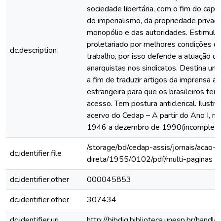
sociedade libertária, com o fim do capit
do imperialismo, da propriedade privad
monopólio e das autoridades. Estimula 
proletariado por melhores condições de
dc.description
trabalho, por isso defende a atuação d
anarquistas nos sindicatos. Destina um
a fim de traduzir artigos da imprensa an
estrangeira para que os brasileiros te
acesso. Tem postura anticlerical. Ilustr
acervo do Cedap – A partir do Ano I, n.
1946 a dezembro de 1990(incompleto
/storage/bd/cedap-assis/jornais/acao-
dc.identifier.file
direta/1955/0102/pdf/multi-paginas
dc.identifier.other
000045853
dc.identifier.other
307434
dc.identifier.uri
http://bibdig.biblioteca.unesp.br/hand