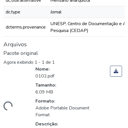
dc.title.alternative
Mensário anarquista
dc.type
Jornal
UNESP, Centro de Documentação e Ap
dcterms.provenance
Pesquisa (CEDAP)
Arquivos
Pacote original
Agora exibindo
1 - 1 de 1
Nome:
0102.pdf
Tamanho:
6,09 MB
Formato:
ando...
Adobe Portable Document
Format
Descrição: