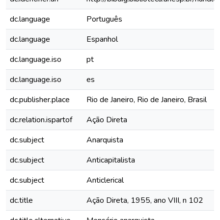
dc.language
Português
dc.language
Espanhol
dc.language.iso
pt
dc.language.iso
es
dc.publisher.place
Rio de Janeiro, Rio de Janeiro, Brasil
dc.relation.ispartof
Ação Direta
dc.subject
Anarquista
dc.subject
Anticapitalista
dc.subject
Anticlerical
dc.title
Ação Direta, 1955, ano VIII, n 102