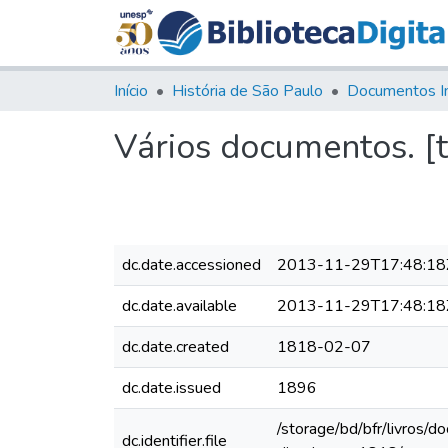
Início
História de São Paulo
Documentos I
Vários documentos. [t
dc.date.accessioned
2013-11-29T17:48:18
dc.date.available
2013-11-29T17:48:18
dc.date.created
1818-02-07
dc.date.issued
1896
/storage/bd/bfr/livros/
dc.identifier.file