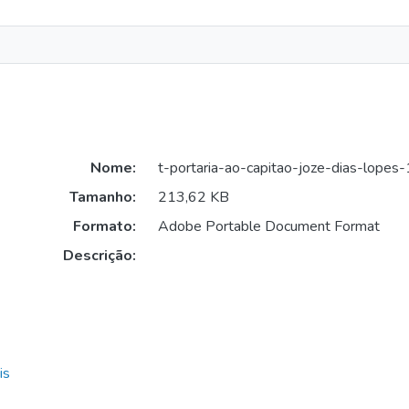
Nome:
t-portaria-ao-capitao-joze-dias-lopes
Tamanho:
213,62 KB
Formato:
Adobe Portable Document Format
Descrição:
is