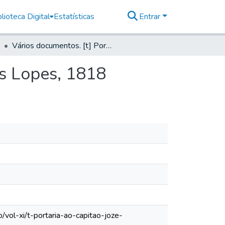
lioteca Digital
Estatísticas
Entrar
Vários documentos. [t] Portaria ao capitão Joze Dias Lopes, 1818
as Lopes, 1818
vol-xi/t-portaria-ao-capitao-joze-