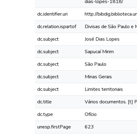
dias-lopes-1818/
dc.identifier.uri
http://bibdig.biblioteca
dc.relation.ispartof
Divisas de São Paulo e 
dc.subject
José Dias Lopes
dc.subject
Sapucaí Mirim
dc.subject
São Paulo
dc.subject
Minas Gerais
dc.subject
Limites territoriais
dc.title
Vários documentos. [t] P
dc.type
Ofício
unesp.firstPage
623