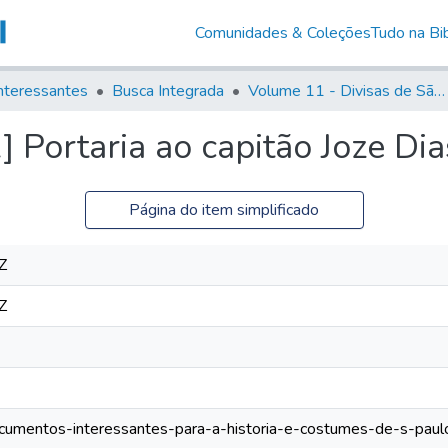
Comunidades & Coleções
Tudo na Bib
nteressantes
Busca Integrada
Volume 11 - Divisas de São Paulo e Minas Gerais
] Portaria ao capitão Joze Di
Página do item simplificado
Z
Z
documentos-interessantes-para-a-historia-e-costumes-de-s-paulo/