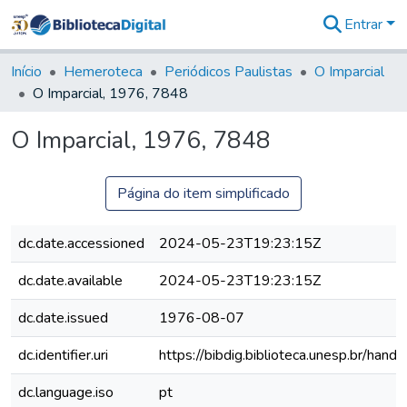
Entrar
Comunidades
&
Início
Hemeroteca
Periódicos Paulistas
O Imparcial
Coleções
O Imparcial, 1976, 7848
Tudo na
Biblioteca
O Imparcial, 1976, 7848
Digital
Estatísticas
Página do item simplificado
dc.date.accessioned
2024-05-23T19:23:15Z
dc.date.available
2024-05-23T19:23:15Z
dc.date.issued
1976-08-07
dc.identifier.uri
https://bibdig.biblioteca.unesp.br/han
dc.language.iso
pt