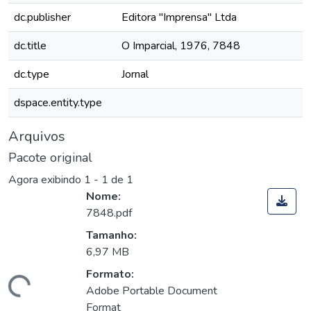
dc.publisher
Editora "Imprensa" Ltda
dc.title
O Imparcial, 1976, 7848
dc.type
Jornal
dspace.entity.type
Arquivos
Pacote original
Agora exibindo
1 - 1 de 1
Nome:
7848.pdf
Tamanho:
6,97 MB
Formato:
Carregando...
Adobe Portable Document
Format