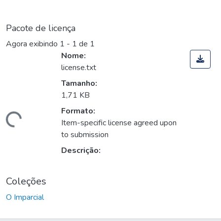
Pacote de licença
Agora exibindo
1 - 1 de 1
Nome:
license.txt
Tamanho:
1,71 KB
Formato:
Carregando...
Item-specific license agreed upon
to submission
Descrição:
Coleções
O Imparcial