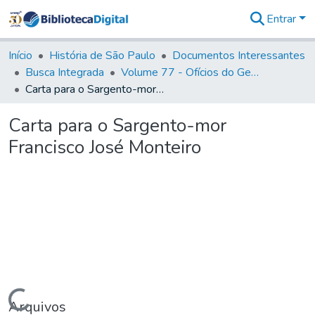
Entrar
Comunidades
&
Início
História de São Paulo
Documentos Interessantes
Coleções
Busca Integrada
Volume 77 - Ofícios do General Martim Lopes Lobo de Saldanha (Governador da Capitania): 1776-1777
Tudo na
Carta para o Sargento-mor Francisco José Monteiro
Biblioteca
Digital
Carta para o Sargento-mor
Estatísticas
Francisco José Monteiro
Carregando...
Arquivos