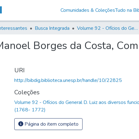
Comunidades & Coleções
Tudo na Bib
nteressantes
Busca Integrada
Volume 92 - Ofícios do General D. Luiz aos diversos funcionários da Capitania (1768- 1772)
Manoel Borges da Costa, Com
URI
http://bibdig.biblioteca.unesp.br/handle/10/22825
Coleções
Volume 92 - Ofícios do General D. Luiz aos diversos funcio
(1768- 1772)
Página do item completo