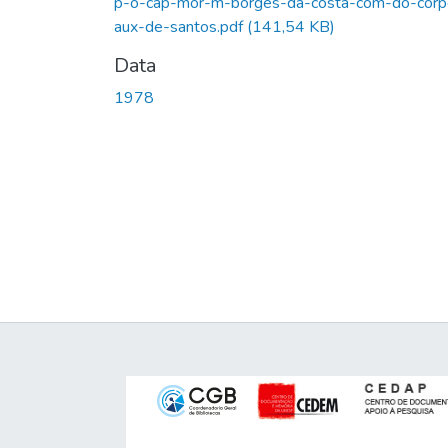
p-o-cap-mor-m-borges-da-costa-com-do-corp
aux-de-santos.pdf
(141,54 KB)
Data
1978