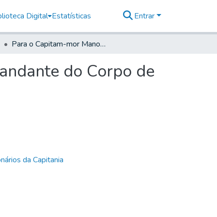
lioteca Digital
Estatísticas
Entrar
Para o Capitam-mor Manoel Borges da Costa, Comandante do Corpo de Auxiliares de Santos
andante do Corpo de
nários da Capitania