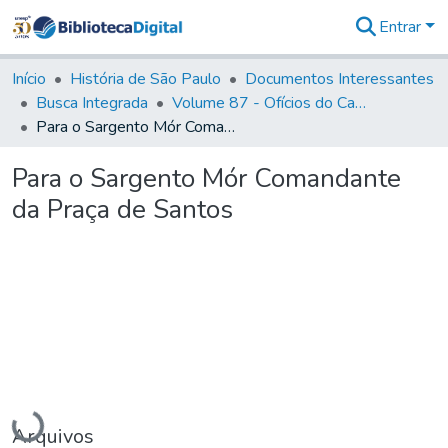
Entrar
Comunidades
&
Início
História de São Paulo
Documentos Interessantes
Coleções
Busca Integrada
Volume 87 - Ofícios do Capitão General Antonio Manoel de Melo Castro e Mendonça (1797- 1801)
Tudo na
Para o Sargento Mór Comandante da Praça de Santos
Biblioteca
Digital
Para o Sargento Mór Comandante
Estatísticas
da Praça de Santos
Carregando...
Arquivos