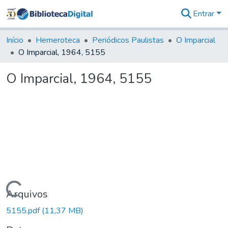
Entrar
Comunidades
&
Início
Hemeroteca
Periódicos Paulistas
O Imparcial
Coleções
O Imparcial, 1964, 5155
Tudo na
Biblioteca
O Imparcial, 1964, 5155
Digital
Estatísticas
Carregando...
Arquivos
5155.pdf
(11,37 MB)