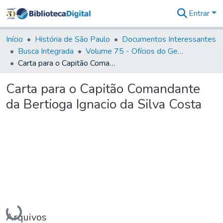
Entrar
Comunidades
&
Início
História de São Paulo
Documentos Interessantes
Coleções
Busca Integrada
Volume 75 - Ofícios do General Martim Lopes Lobo de Saldanha (Governador da Capitania): 1776-1777
Tudo na
Carta para o Capitão Comandante da Bertioga Ignacio da Silva Costa
Biblioteca
Digital
Carta para o Capitão Comandante
Estatísticas
da Bertioga Ignacio da Silva Costa
Carregando...
Arquivos