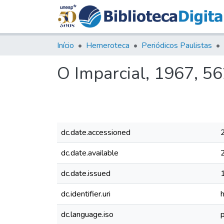
Início
Hemeroteca
Periódicos Paulistas
O Imparcial, 1967, 5
dc.date.accessioned
dc.date.available
dc.date.issued
dc.identifier.uri
dc.language.iso