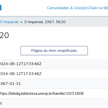
Comunidades & Coleções
Tudo na Bib
O Imparcial
O Imparcial, 1967, 5620
620
Página do item simplificado
2024-08-12T17:33:46Z
2024-08-12T17:33:46Z
1967-01-31
https://bibdig.biblioteca.unesp.br/handle/10/31806
pt