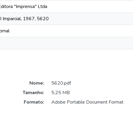
Editora "Imprensa" Ltda
O Imparcial, 1967, 5620
ornal
Nome:
5620.pdf
Tamanho:
5,25 MB
Formato:
Adobe Portable Document Format