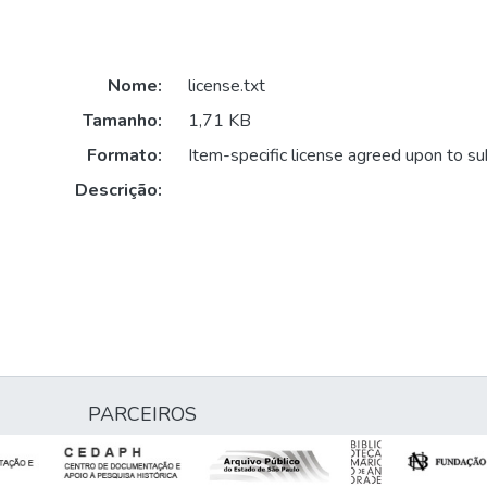
Nome:
license.txt
Tamanho:
1,71 KB
Formato:
Item-specific license agreed upon to s
Descrição:
PARCEIROS