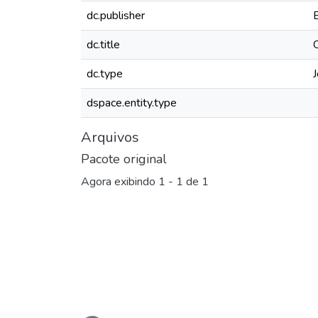
dc.publisher
dc.title
dc.type
J
dspace.entity.type
Arquivos
Pacote original
Agora exibindo
1 - 1 de 1