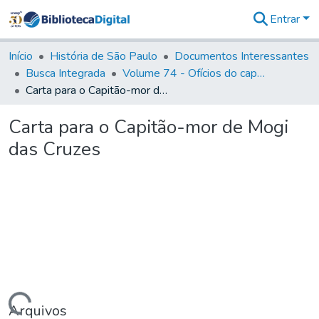
Entrar
Comunidades
&
Início
História de São Paulo
Documentos Interessantes
Coleções
Busca Integrada
Volume 74 - Ofícios do capitão General Martim Lopes Lobo de Saldanha às Câmaras e Comandantes da Capitania (1775)
Tudo na
Carta para o Capitão-mor de Mogi das Cruzes
Biblioteca
Digital
Carta para o Capitão-mor de Mogi
Estatísticas
das Cruzes
Arquivos