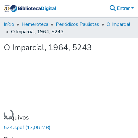
Entrar
Comunidades
&
Início
Hemeroteca
Periódicos Paulistas
O Imparcial
Coleções
O Imparcial, 1964, 5243
Tudo na
Biblioteca
O Imparcial, 1964, 5243
Digital
Estatísticas
Carregando...
Arquivos
5243.pdf
(17,08 MB)