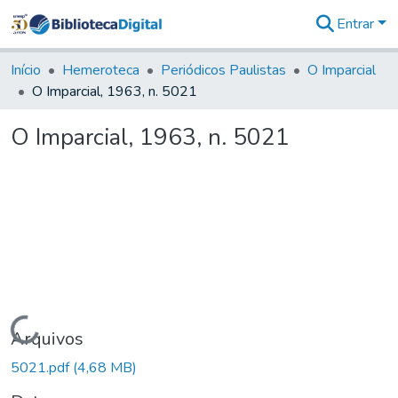
Entrar
Comunidades
&
Início
Hemeroteca
Periódicos Paulistas
O Imparcial
Coleções
O Imparcial, 1963, n. 5021
Tudo na
Biblioteca
O Imparcial, 1963, n. 5021
Digital
Estatísticas
Carregando...
Arquivos
5021.pdf
(4,68 MB)