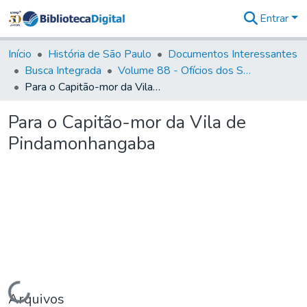
Entrar
Comunidades
&
Início
História de São Paulo
Documentos Interessantes
Coleções
Busca Integrada
Volume 88 - Ofícios dos Senhores Governadores Interinos da Capitania de São Paulo (1817- 1819)
Tudo na
Para o Capitão-mor da Vila de Pindamonhangaba
Biblioteca
Digital
Para o Capitão-mor da Vila de
Estatísticas
Pindamonhangaba
Carregando...
Arquivos