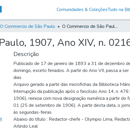
Comunidades & Coleções
Tudo na Bib
O Commercio de São Paulo
O Commercio de São Paulo, 1907, Ano XIV, n. 0216
aulo, 1907, Ano XIV, n. 021
Descrição
Publicado de 17 de janeiro de 1893 a 31 de dezembro d
domingo, exceto feriados. A partir do Ano VII, passa a se
dias
Arquivo gerado a partir das microfichas da Biblioteca Már
Interrupção da publicação após o fascículo Ano 14, n. 476
1906), reinicia com nova designação numérica a partir do f
01 (25 de setembro de 1906). A partir desta data, o jornal
às segundas-feiras
)
Abaixo do título : Redactor-chefe - Olympio Lima, Redacto
Arlindo Leal