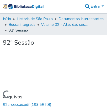
Entrar
Comunidades
&
Início
História de São Paulo
Documentos Interessantes
Coleções
Busca Integrada
Volume 02 - Atas das sessões do Governo Provisório de São Paulo (1821- 22)
Tudo na
92ª Sessão
Biblioteca
Digital
92ª Sessão
Estatísticas
Carregando...
Arquivos
92a-sessao.pdf
(199,59 KB)