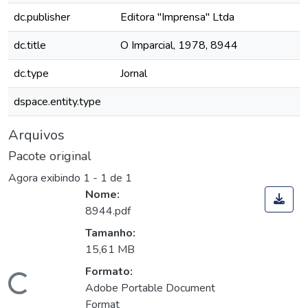
dc.publisher
Editora "Imprensa" Ltda
dc.title
O Imparcial, 1978, 8944
dc.type
Jornal
dspace.entity.type
Arquivos
Pacote original
Agora exibindo
1 - 1 de 1
Nome:
8944.pdf
Tamanho:
15,61 MB
Formato:
Carregando...
Adobe Portable Document
Format