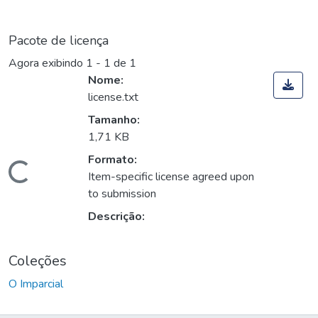
Pacote de licença
Agora exibindo
1 - 1 de 1
Nome:
license.txt
Tamanho:
1,71 KB
Formato:
Carregando...
Item-specific license agreed upon
to submission
Descrição:
Coleções
O Imparcial