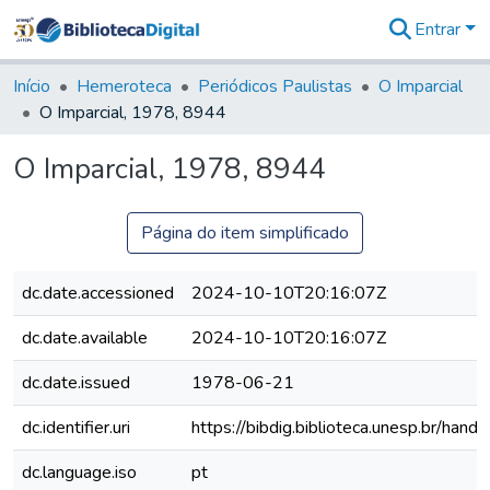
Entrar
Comunidades
&
Início
Hemeroteca
Periódicos Paulistas
O Imparcial
Coleções
O Imparcial, 1978, 8944
Tudo na
Biblioteca
O Imparcial, 1978, 8944
Digital
Estatísticas
Página do item simplificado
dc.date.accessioned
2024-10-10T20:16:07Z
dc.date.available
2024-10-10T20:16:07Z
dc.date.issued
1978-06-21
dc.identifier.uri
https://bibdig.biblioteca.unesp.br/han
dc.language.iso
pt