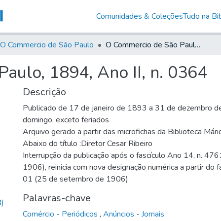
Comunidades & Coleções
Tudo na Bib
O Commercio de São Paulo
O Commercio de São Paulo, 1894, Ano II, n. 0364
aulo, 1894, Ano II, n. 0364
Descrição
Publicado de 17 de janeiro de 1893 a 31 de dezembro de
domingo, exceto feriados
Arquivo gerado a partir das microfichas da Biblioteca Már
Abaixo do título :Diretor Cesar Ribeiro
Interrupção da publicação após o fascículo Ano 14, n. 476
1906), reinicia com nova designação numérica a partir do f
01 (25 de setembro de 1906)
Palavras-chave
)
Comércio - Periódicos
,
Anúncios - Jornais