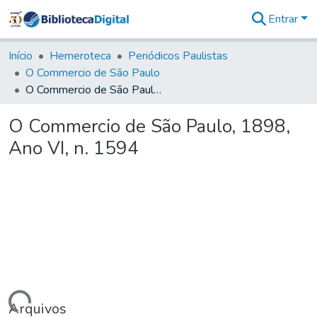
Entrar
Comunidades
&
Início
Hemeroteca
Periódicos Paulistas
Coleções
O Commercio de São Paulo
Tudo na
O Commercio de São Paulo, 1898, Ano VI, n. 1594
Biblioteca
Digital
O Commercio de São Paulo, 1898,
Estatísticas
Ano VI, n. 1594
Arquivos