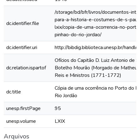
/storage/bd/bfr/livros/documentos-int
para-a-historia-e-costumes-de-s-paul
dc.identifier.file
lxix/copia-de-uma-ocorrencia-no-porto
pinhao-do-rio-jordao/
dc.identifier.uri
http://bibdig.biblioteca.unesp.br/hand
Ofícios do Capitão D. Luiz Antonio de 
dc.relation.ispartof
Botelho Mourão (Morgado de Matheus)
Reis e Ministros (1771-1772)
Cópia de uma ocorrência no Porto do P
dc.title
Rio Jordão
unesp.firstPage
95
unesp.volume
LXIX
Arquivos