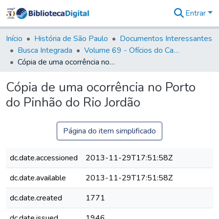
Entrar
Comunidades
&
Início
História de São Paulo
Documentos Interessantes
Coleções
Busca Integrada
Volume 69 - Ofícios do Capitão D. Luiz Antonio de Souza Botelho Mourão aos Vice-Reis e Ministros (1771-1772)
Tudo na
Cópia de uma ocorrência no Porto do Pinhão do Rio Jordão
Biblioteca
Digital
Cópia de uma ocorrência no Porto
Estatísticas
do Pinhão do Rio Jordão
Página do item simplificado
dc.date.accessioned
2013-11-29T17:51:58Z
dc.date.available
2013-11-29T17:51:58Z
dc.date.created
1771
dc.date.issued
1946