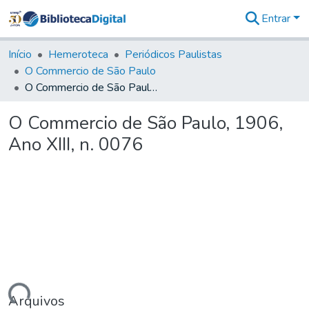
Entrar
Comunidades
&
Início
Hemeroteca
Periódicos Paulistas
Coleções
O Commercio de São Paulo
Tudo na
O Commercio de São Paulo, 1906, Ano XIII, n. 0076
Biblioteca
Digital
O Commercio de São Paulo, 1906,
Estatísticas
Ano XIII, n. 0076
Arquivos