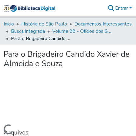
Entrar
Comunidades
&
Início
História de São Paulo
Documentos Interessantes
Coleções
Busca Integrada
Volume 88 - Ofícios dos Senhores Governadores Interinos da Capitania de São Paulo (1817- 1819)
Tudo na
Para o Brigadeiro Candido Xavier de Almeida e Souza
Biblioteca
Digital
Para o Brigadeiro Candido Xavier de
Estatísticas
Almeida e Souza
Carregando...
Arquivos