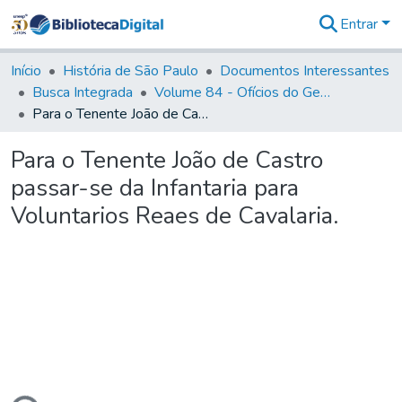
Entrar
Comunidades
&
Início
História de São Paulo
Documentos Interessantes
Coleções
Busca Integrada
Volume 84 - Ofícios do General Martins Lopes de Saldanha (Governador da Capitania): 1782- 1786
Tudo na
Para o Tenente João de Castro passar-se da Infantaria para Voluntarios Reaes de Cavalaria.
Biblioteca
Digital
Para o Tenente João de Castro
Estatísticas
passar-se da Infantaria para
Voluntarios Reaes de Cavalaria.