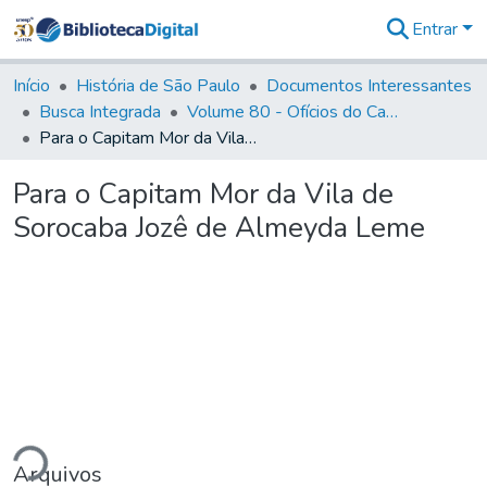
Entrar
Comunidades
&
Início
História de São Paulo
Documentos Interessantes
Coleções
Busca Integrada
Volume 80 - Ofícios do Capitão General Martim Lopes Lobo de Saldanha (1777-1780)
Tudo na
Para o Capitam Mor da Vila de Sorocaba Jozê de Almeyda Leme
Biblioteca
Digital
Para o Capitam Mor da Vila de
Estatísticas
Sorocaba Jozê de Almeyda Leme
ndo...
Arquivos