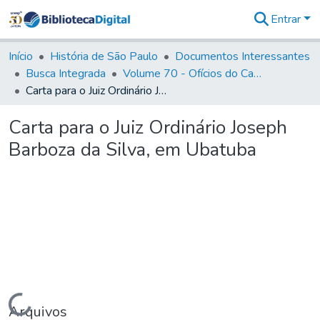
Entrar
Comunidades
&
Início
História de São Paulo
Documentos Interessantes
Coleções
Busca Integrada
Volume 70 - Ofícios do Capitão General Martins Lopes de Saldanha aos diversos funcionários da Capitania (1775-1776)
Tudo na
Carta para o Juiz Ordinário Joseph Barboza da Silva, em Ubatuba
Biblioteca
Digital
Carta para o Juiz Ordinário Joseph
Estatísticas
Barboza da Silva, em Ubatuba
Carregando...
Arquivos