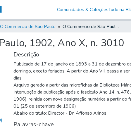
Comunidades & Coleções
Tudo na Bib
O Commercio de São Paulo
O Commercio de São Paulo, 1902, Ano X, n. 3010
aulo, 1902, Ano X, n. 3010
Descrição
Publicado de 17 de janeiro de 1893 a 31 de dezembro d
domingo, exceto feriados. A partir do Ano VII, passa a se
dias
Arquivo gerado a partir das microfichas da Biblioteca Már
Interrupção da publicação após o fascículo Ano 14, n. 476
1906), reinicia com nova designação numérica a partir do f
01 (25 de setembro de 1906)
Abaixo do título: Director - Dr. Affonso Arinos
)
Palavras-chave