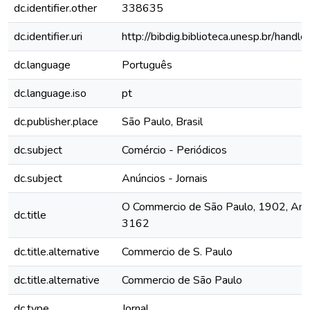
dc.identifier.other
338635
dc.identifier.uri
http://bibdig.biblioteca.unesp.br/hand
dc.language
Português
dc.language.iso
pt
dc.publisher.place
São Paulo, Brasil
dc.subject
Comércio - Periódicos
dc.subject
Anúncios - Jornais
O Commercio de São Paulo, 1902, Ano 
dc.title
3162
dc.title.alternative
Commercio de S. Paulo
dc.title.alternative
Commercio de São Paulo
dc.type
Jornal