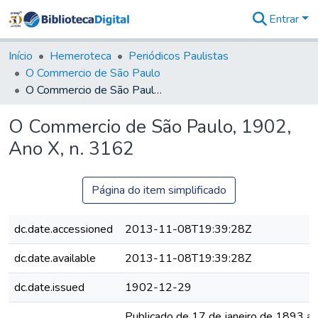
Entrar
Comunidades
&
Início
Hemeroteca
Periódicos Paulistas
Coleções
O Commercio de São Paulo
Tudo na
O Commercio de São Paulo, 1902, Ano X, n. 3162
Biblioteca
Digital
O Commercio de São Paulo, 1902,
Estatísticas
Ano X, n. 3162
Página do item simplificado
dc.date.accessioned
2013-11-08T19:39:28Z
dc.date.available
2013-11-08T19:39:28Z
dc.date.issued
1902-12-29
Publicado de 17 de janeiro de 1893 a