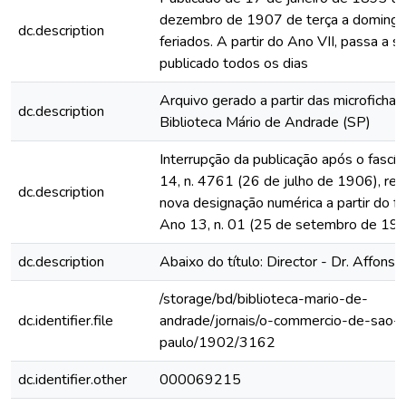
dezembro de 1907 de terça a domingo
dc.description
feriados. A partir do Ano VII, passa a s
publicado todos os dias
Arquivo gerado a partir das microfichas
dc.description
Biblioteca Mário de Andrade (SP)
Interrupção da publicação após o fascí
14, n. 4761 (26 de julho de 1906), rein
dc.description
nova designação numérica a partir do fa
Ano 13, n. 01 (25 de setembro de 19
dc.description
Abaixo do título: Director - Dr. Affonso
/storage/bd/biblioteca-mario-de-
dc.identifier.file
andrade/jornais/o-commercio-de-sao-
paulo/1902/3162
dc.identifier.other
000069215