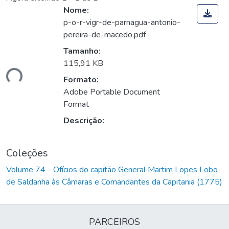
Nome:
p-o-r-vigr-de-parnagua-antonio-
pereira-de-macedo.pdf
Tamanho:
115,91 KB
gando...
Formato:
Adobe Portable Document
Format
Descrição:
Coleções
Volume 74 - Ofícios do capitão General Martim Lopes Lobo
de Saldanha às Câmaras e Comandantes da Capitania (1775)
PARCEIROS