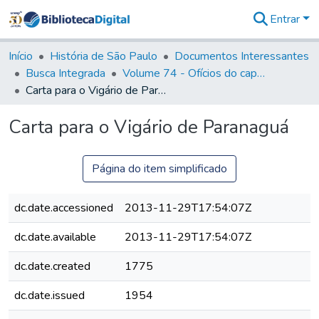
Entrar
Comunidades
&
Início
História de São Paulo
Documentos Interessantes
Coleções
Busca Integrada
Volume 74 - Ofícios do capitão General Martim Lopes Lobo de Saldanha às Câmaras e Comandantes da Capitania (1775)
Tudo na
Carta para o Vigário de Paranaguá
Biblioteca
Digital
Carta para o Vigário de Paranaguá
Estatísticas
Página do item simplificado
dc.date.accessioned
2013-11-29T17:54:07Z
dc.date.available
2013-11-29T17:54:07Z
dc.date.created
1775
dc.date.issued
1954