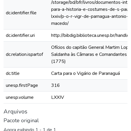
/storage/bd/bfr/livros/documentos-int
para-a-historia-e-costumes-de-s-paul
dc.identifier.file
lxxiv/p-o-r-vigr-de-parnagua-antonio-p
macedo/
dc.identifier.uri
http://bibdig.biblioteca.unesp.br/hand
Ofícios do capitão General Martim Lop
dc.relation.ispartof
Saldanha às Câmaras e Comandantes da
(1775)
dc.title
Carta para o Vigário de Paranaguá
unesp.firstPage
316
unesp.volume
LXXIV
Arquivos
Pacote original
Agora exibindo
1 - 1 de 1