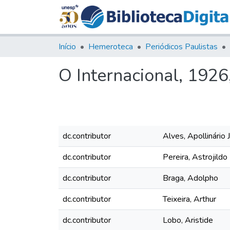
Início
Hemeroteca
Periódicos Paulistas
O Internacional, 1926,
dc.contributor
Alves, Apollinário J
dc.contributor
Pereira, Astrojildo
dc.contributor
Braga, Adolpho
dc.contributor
Teixeira, Arthur
dc.contributor
Lobo, Aristide