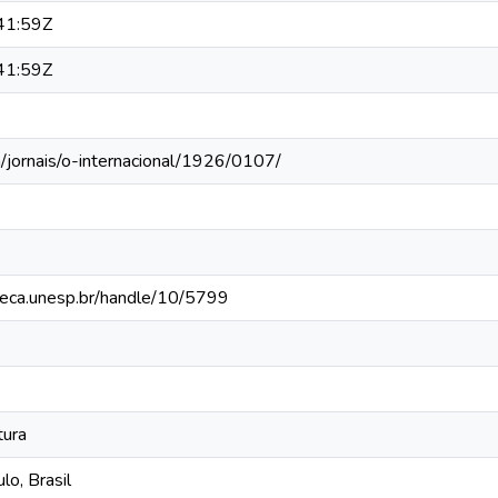
41:59Z
41:59Z
/jornais/o-internacional/1926/0107/
ioteca.unesp.br/handle/10/5799
tura
lo, Brasil