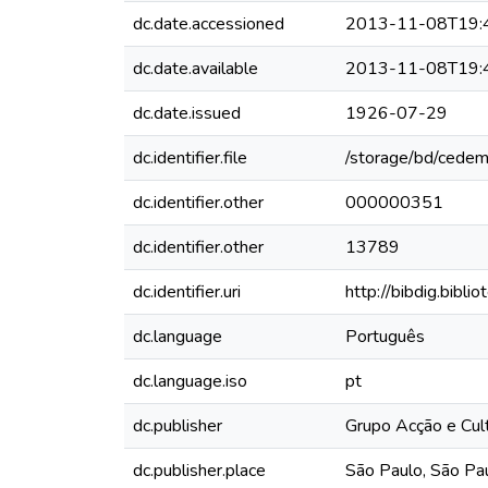
dc.date.accessioned
2013-11-08T19:
dc.date.available
2013-11-08T19:
dc.date.issued
1926-07-29
dc.identifier.file
/storage/bd/cedem
dc.identifier.other
000000351
dc.identifier.other
13789
dc.identifier.uri
http://bibdig.bibl
dc.language
Português
dc.language.iso
pt
dc.publisher
Grupo Acção e Cul
dc.publisher.place
São Paulo, São Pau