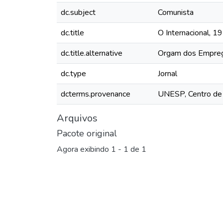
dc.subject
Comunista
dc.title
O Internacional, 19
dc.title.alternative
Orgam dos Emprega
dc.type
Jornal
dcterms.provenance
UNESP, Centro d
Arquivos
Pacote original
Agora exibindo
1 - 1 de 1