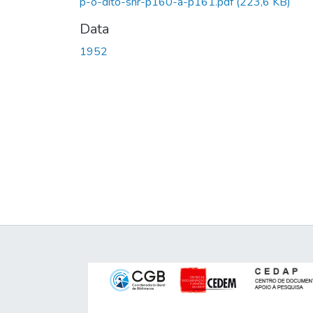
p-o-dito-snr-p160-a-p161.pdf
(223,6 KB)
Data
1952