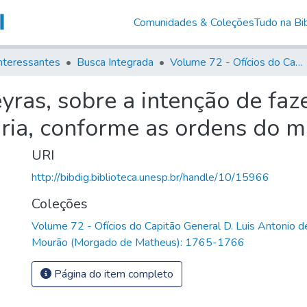
Comunidades & Coleções
Tudo na Bib
nteressantes
Busca Integrada
Volume 72 - Ofícios do Capitão General D. Luis Antonio de Souza Botelho Mourão (Morgado de Matheus): 1765-1766
yras, sobre a intenção de fa
aria, conforme as ordens do
URI
http://bibdig.biblioteca.unesp.br/handle/10/15966
Coleções
Volume 72 - Ofícios do Capitão General D. Luis Antonio 
Mourão (Morgado de Matheus): 1765-1766
Página do item completo