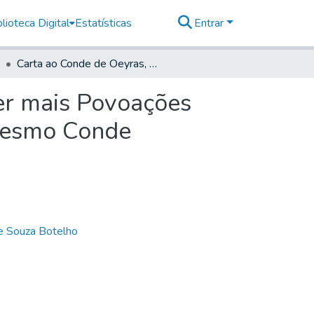
lioteca Digital
Estatísticas
Entrar
Carta ao Conde de Oeyras, sobre a intenção de fazer mais Povoações nas chapadas da Vacaria, conforme as ordens do mesmo Conde
zer mais Povoações
 mesmo Conde
de Souza Botelho