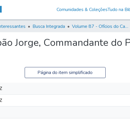
Comunidades & Coleções
Tudo na Bib
nteressantes
Busca Integrada
Volume 87 - Ofícios do Capitão General Antonio Manoel de Melo Castro e Mendonça (1797- 1801)
bão Jorge, Commandante do P
Página do item simplificado
Z
Z