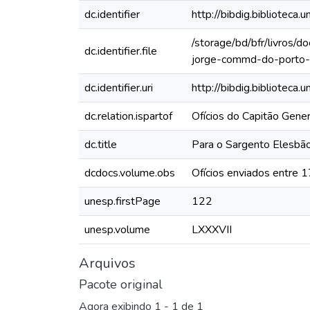
dc.identifier
http://bibdig.bibliote
/storage/bd/bfr/livros/
dc.identifier.file
jorge-commd-do-porto-
dc.identifier.uri
http://bibdig.biblioteca
dc.relation.ispartof
Ofícios do Capitão Gen
dc.title
Para o Sargento Elesbão
dcdocs.volume.obs
Ofícios enviados entre
unesp.firstPage
122
unesp.volume
LXXXVII
Arquivos
Pacote original
Agora exibindo
1 - 1 de 1