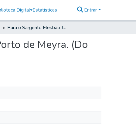
lioteca Digital
Estatísticas
Entrar
Para o Sargento Elesbão Jorge, Commandante do Porto de Meyra. (Do Secretário)
orto de Meyra. (Do