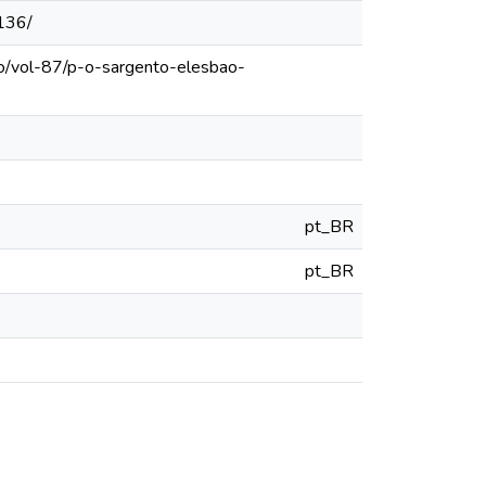
136/
lo/vol-87/p-o-sargento-elesbao-
pt_BR
pt_BR