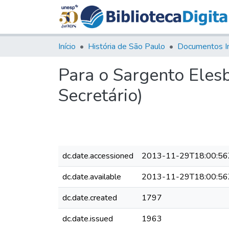
Início
História de São Paulo
Documentos I
Para o Sargento Eles
Secretário)
dc.date.accessioned
2013-11-29T18:00:56
dc.date.available
2013-11-29T18:00:56
dc.date.created
1797
dc.date.issued
1963