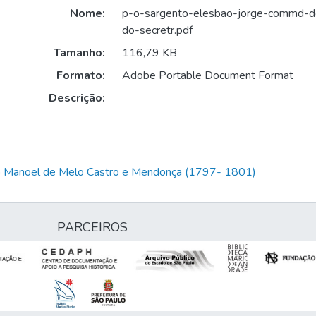
Nome:
p-o-sargento-elesbao-jorge-commd-d
do-secretr.pdf
Tamanho:
116,79 KB
Formato:
Adobe Portable Document Format
Descrição:
io Manoel de Melo Castro e Mendonça (1797- 1801)
PARCEIROS