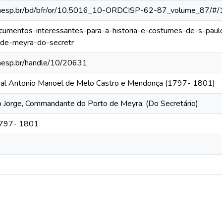
ca.unesp.br/bd/bfr/or/10.5016_10-ORDCISP-62-87_volume_87/#/
documentos-interessantes-para-a-historia-e-costumes-de-s-pau
de-meyra-do-secretr
.unesp.br/handle/10/20631
eral Antonio Manoel de Melo Castro e Mendonça (1797- 1801)
 Jorge, Commandante do Porto de Meyra. (Do Secretário)
 1797- 1801