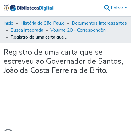
Entrar
Comunidades
&
Início
História de São Paulo
Documentos Interessantes
Coleções
Busca Integrada
Volume 20 - Correspondência interna do Governador Rodrigo Cezar de Menezes: 1721- 1728
Tudo na
Registro de uma carta que se escreveu ao Governador de Santos, João da Costa Ferreira de Brito.
Biblioteca
Digital
Registro de uma carta que se
Estatísticas
escreveu ao Governador de Santos,
João da Costa Ferreira de Brito.