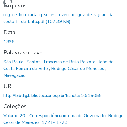
Carregando...
Arquivos
reg-de-hua-carta-q-se-escreveu-ao-gov-de-s-joao-da-
costa-fr-de-brito.pdf
(107,39 KB)
Data
1896
Palavras-chave
São Paulo
,
Santos
,
Francisco de Brito Peixoto
,
João da
Costa Ferreira de Brito
,
Rodrigo César de Menezes
,
Navegação.
URI
http://bibdig.biblioteca.unesp.br/handle/10/15058
Coleções
Volume 20 - Correspondência interna do Governador Rodrigo
Cezar de Menezes: 1721- 1728