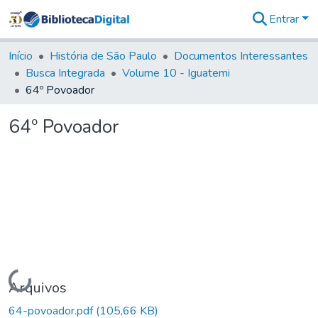
Entrar
Comunidades
&
Início
História de São Paulo
Documentos Interessantes
Coleções
Busca Integrada
Volume 10 - Iguatemi
Tudo na
64º Povoador
Biblioteca
Digital
64º Povoador
Estatísticas
Carregando...
Arquivos
64-povoador.pdf
(105,66 KB)