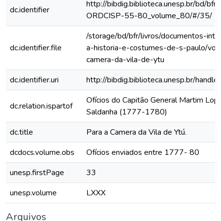
http://bibdig.biblioteca.unesp.br/bd/bf
dc.identifier
ORDCISP-55-80_volume_80/#/35/
/storage/bd/bfr/livros/documentos-int
dc.identifier.file
a-historia-e-costumes-de-s-paulo/vol-
camera-da-vila-de-ytu
dc.identifier.uri
http://bibdig.biblioteca.unesp.br/hand
Ofícios do Capitão General Martim Lo
dc.relation.ispartof
Saldanha (1777-1780)
dc.title
Para a Camera da Vila de Ytú.
dcdocs.volume.obs
Ofícios enviados entre 1777- 80
unesp.firstPage
33
unesp.volume
LXXX
Arquivos