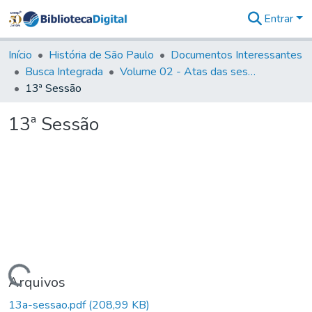
Entrar
Comunidades
&
Início
História de São Paulo
Documentos Interessantes
Coleções
Busca Integrada
Volume 02 - Atas das sessões do Governo Provisório de São Paulo (1821- 22)
Tudo na
13ª Sessão
Biblioteca
Digital
13ª Sessão
Estatísticas
Carregando...
Arquivos
13a-sessao.pdf
(208,99 KB)