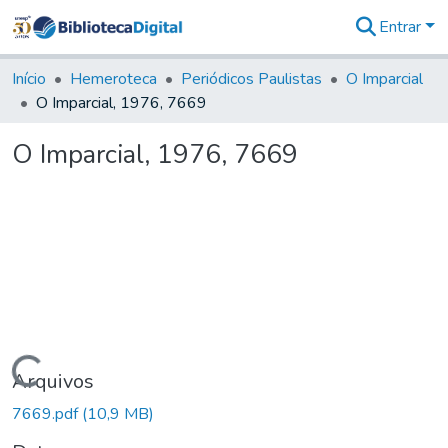
Entrar
Comunidades
&
Início
Hemeroteca
Periódicos Paulistas
O Imparcial
Coleções
O Imparcial, 1976, 7669
Tudo na
Biblioteca
O Imparcial, 1976, 7669
Digital
Estatísticas
Carregando...
Arquivos
7669.pdf
(10,9 MB)