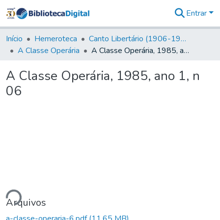
Entrar
Comunidades
&
Início
Hemeroteca
Canto Libertário (1906-1995)
Coleções
A Classe Operária
A Classe Operária, 1985, ano 1, n 06
Tudo na
Biblioteca
A Classe Operária, 1985, ano 1, n
Digital
06
Estatísticas
ndo...
Arquivos
a-classe-operaria-6.pdf
(11,65 MB)