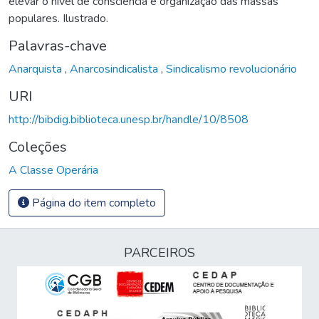
elevar o nível de consciência e organização das massas
populares. Ilustrado.
Palavras-chave
Anarquista
,
Anarcosindicalista
,
Sindicalismo revolucionário
URI
http://bibdig.biblioteca.unesp.br/handle/10/8508
Coleções
A Classe Operária
Página do item completo
PARCEIROS