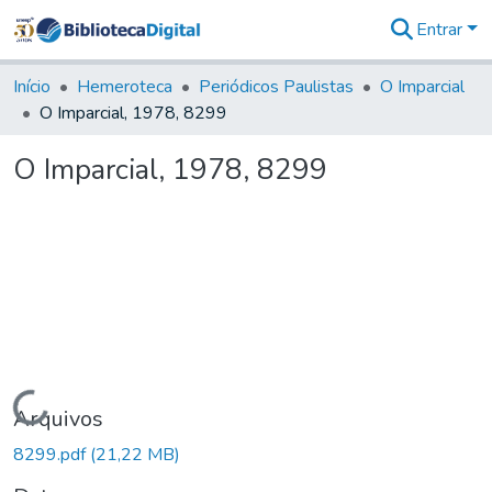
Entrar
Comunidades
&
Início
Hemeroteca
Periódicos Paulistas
O Imparcial
Coleções
O Imparcial, 1978, 8299
Tudo na
Biblioteca
O Imparcial, 1978, 8299
Digital
Estatísticas
Carregando...
Arquivos
8299.pdf
(21,22 MB)