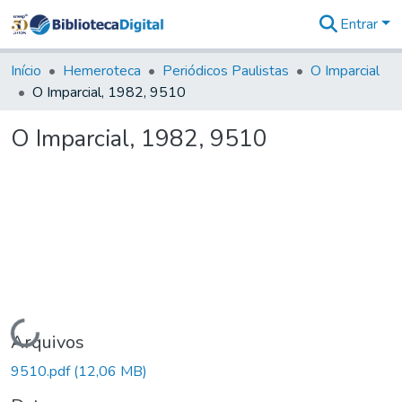
Entrar
Comunidades
&
Início
Hemeroteca
Periódicos Paulistas
O Imparcial
Coleções
O Imparcial, 1982, 9510
Tudo na
Biblioteca
O Imparcial, 1982, 9510
Digital
Estatísticas
Carregando...
Arquivos
9510.pdf
(12,06 MB)