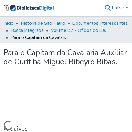
Entrar
Comunidades
&
Início
História de São Paulo
Documentos Interessantes
Coleções
Busca Integrada
Volume 82 - Ofícios do General Martim Lopes Lobo de Saldanha (Governador da Capitania): 1779- 1780
Tudo na
Para o Capitam da Cavalaria Auxiliar de Curitiba Miguel Ribeyro Ribas.
Biblioteca
Digital
Para o Capitam da Cavalaria Auxiliar
Estatísticas
de Curitiba Miguel Ribeyro Ribas.
Carregando...
Arquivos