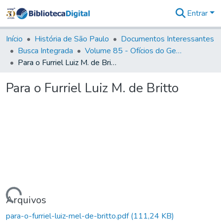
Entrar
Comunidades
&
Início
História de São Paulo
Documentos Interessantes
Coleções
Busca Integrada
Volume 85 - Ofícios do General Francisco da Cunha Menezes (Governador da Capitania): 1782- 1786
Tudo na
Para o Furriel Luiz M. de Britto
Biblioteca
Digital
Para o Furriel Luiz M. de Britto
Estatísticas
Carregando...
Arquivos
para-o-furriel-luiz-mel-de-britto.pdf
(111,24 KB)