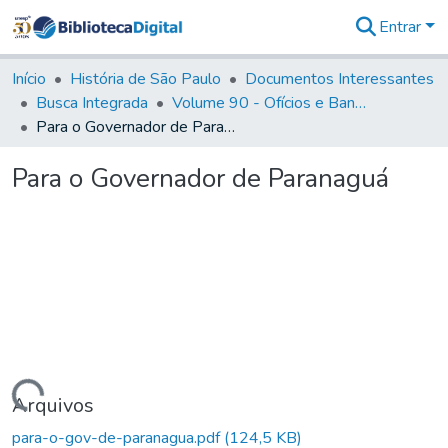
Entrar
Comunidades
&
Início
História de São Paulo
Documentos Interessantes
Coleções
Busca Integrada
Volume 90 - Ofícios e Bandos do Capitão General, Conde de Palma, aos funcionários da Capitania (1814- 1817)
Tudo na
Para o Governador de Paranaguá
Biblioteca
Digital
Para o Governador de Paranaguá
Estatísticas
Carregando...
Arquivos
para-o-gov-de-paranagua.pdf
(124,5 KB)